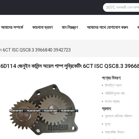
আমাদের সম্পর্কে
কারখানা ভ্রমণ
মান নিয়ন্ত্রণ
আমাদের সাথে যোগাযোগ করুন
ব্রিকেটিং 6CT ISC QSC8.3 3966840 3942723
6D114 জেনুইন কামিন্স অয়েল পাম্প লুব্রিকেটিং 6CT ISC QSC8.3 3
পণ্যের বিবরণ:
উৎপত্তি স্থল:
পরিচিতিমুলক নাম:
মডেল নম্বার:
প্রদান:
ন্যূনতম চাহিদার পরিমাণ:
মূল্য:
প্যাকেজিং বিবরণ: