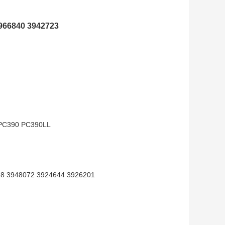
ম্প 3966840 3942723
 PC390 PC390LL
00828 3948072 3924644 3926201