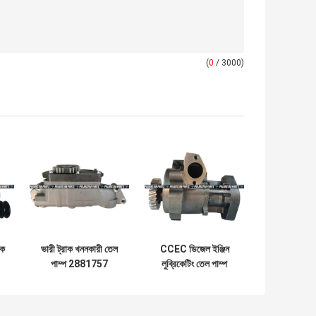
(
0
/ 3000)
াক
ভারী ট্রাক খননকারী তেল
CCEC ডিজেল ইঞ্জিন
পাম্প 2881757
লুব্রিকেটিং তেল পাম্প
7
5532492 4309449
NT855 NTA855
i
ISX15 QSX15
3609833