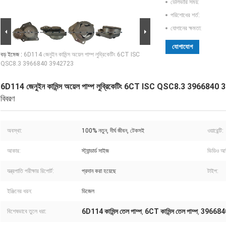
ডেলিভারি সময়:
পরিশোধের শর্ত:
যোগানের ক্ষমতা:
যোগাযোগ
বড় ইমেজ :
6D114 জেনুইন কামিন্স অয়েল পাম্প লুব্রিকেটিং 6CT ISC
QSC8.3 3966840 3942723
6D114 জেনুইন কামিন্স অয়েল পাম্প লুব্রিকেটিং 6CT ISC QSC8.3 3966840
বিবরণ
অবস্থা:
100% নতুন, দীর্ঘ জীবন, টেকসই
ওয়ারেন্টি:
আকার:
স্ট্যান্ডার্ড সাইজ
ভিডিও আউ
যন্ত্রপাতি পরীক্ষার রিপোর্ট:
প্রদান করা হয়েছে
টাইপ:
ইঞ্জিনের ধরন:
ডিজেল
6D114 কামিন্স তেল পাম্প
6CT কামিন্স তেল পাম্প
396684
বিশেষভাবে তুলে ধরা:
,
,