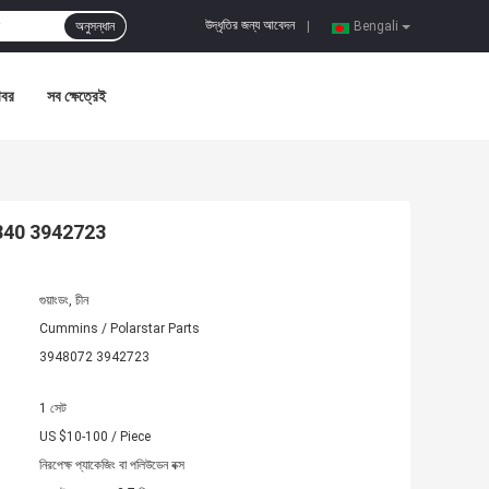
উদ্ধৃতির জন্য আবেদন
অনুসন্ধান
|
Bengali
খবর
সব ক্ষেত্রেই
966840 3942723
গুয়াংডং, চীন
Cummins / Polarstar Parts
3948072 3942723
1 সেট
US $10-100 / Piece
নিরপেক্ষ প্যাকেজিং বা পলিউডেন বক্স