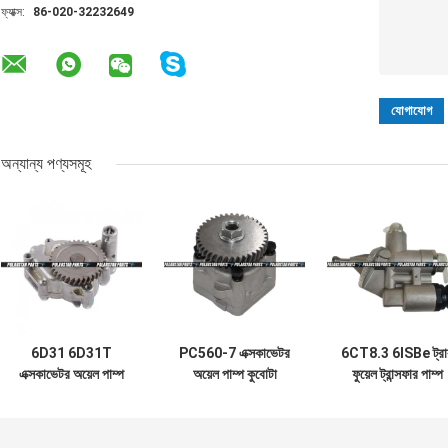
ফ্যাক্স:
86-020-32232649
অন্যান্য পণ্যসমূহ
6D31 6D31T
PC560-7 এক্সকাভেটর
6CT8.3 6ISBe ট্র
এক্সকাভেটর অয়েল পাম্প
অয়েল পাম্প কুবোটা
ফুয়েল ট্রান্সফার পাম্প
ME084736
V2203 V2403
3936316 498874
Me013163
15471-35012
341566 Hyunda
Kobelco এক্সকাভেটর
15471-35013