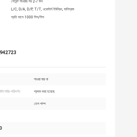
পেমেন্ট পাওয়ার পর 2-7 দিন
L/C, D/A, D/P, T/T, ওয়েস্টার্ন ইউনিয়ন, মানিগ্রাম
প্রতি মাসে 1000 পিস/পিস
 3942723
পাওয়া যায় না
টগোয়িং-পরিদর্শন:
প্রদান করা হয়েছে
তেল পাম্প
0