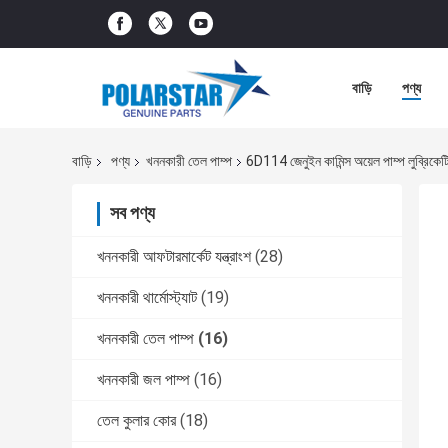
বাড়ি
পণ্য
বাড়ি
পণ্য
খননকারী তেল পাম্প
6D114 জেনুইন কামিন্স অয়েল পাম্প লু
সব পণ্য
খননকারী আফটারমার্কেট যন্ত্রাংশ
(28)
খননকারী থার্মোস্ট্যাট
(19)
খননকারী তেল পাম্প
(16)
খননকারী জল পাম্প
(16)
তেল কুলার কোর
(18)