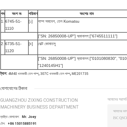
পদ
অংশ নং
পরিমাণ
অংশের নাম
1.
6745-51-
[১]
পাম্প সমাবেশ, তেল Komatsu
1110
["SN: 26850008-UP"] অ্যানালগ:["6745511111"]
2.
6735-51-
[৪]
বোল্ট কোমাতসু
1120
["SN: 26850008-UP"] অ্যানালগ:["0101080830", "0
"1240145H1"]
,
,
ট্যাগ:
4M40 খননকারী তেল পাম্প
307C খননকারী তেল পাম্প
ME201735
যোগাযোগের ঠিকানা
আমাদের সরাসর
GUANGZHOU ZIXING CONSTRUCTION
MACHINERY BUSINESS DEPARTMENT
ব্যক্তি যোগাযোগ:
Mr. Joey
টেল:
+86 15015885191