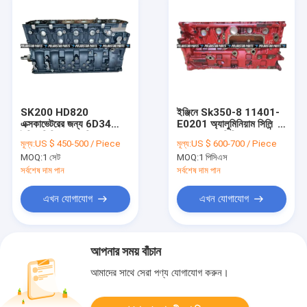
SK200 HD820
ইঞ্জিনে Sk350-8 11401-
এক্সকাভেটরের জন্য 6D34
E0201 অ্যালুমিনিয়াম সিলিন্ডার
ইঞ্জিন সিলিন্ডার অ্যাসি
ব্লক J08e সিলিন্ডার ব্লক
মূল্য:
US $ 450-500 / Piece
মূল্য:
US $ 600-700 / Piece
Me996446
MOQ:
1 সেট
MOQ:
1 পিসিএস
Vame996446 ব্লক করে
সর্বশেষ দাম পান
সর্বশেষ দাম পান
এখন যোগাযোগ
এখন যোগাযোগ
আপনার সময় বাঁচান
আমাদের সাথে সেরা পণ্য যোগাযোগ করুন।