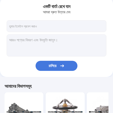
একটি বার্তা রেখে যান
আমরা দ্রুত উত্তর দেব
চালিয়ে
বাড়ি
আমাদের বিভাগসমূহ
পণ্য
আমাদের সম্পর্কে