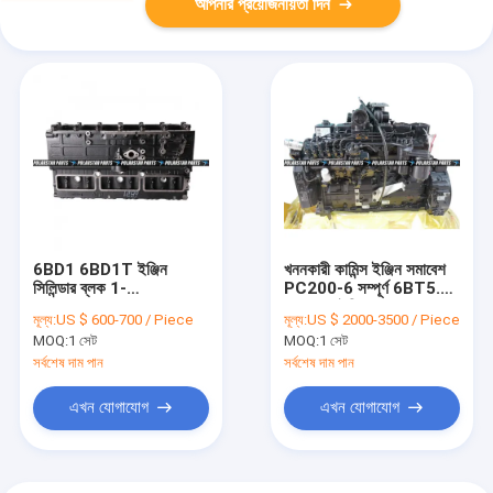
আপনার প্রয়োজনীয়তা দিন
6BD1 6BD1T ইঞ্জিন
খননকারী কামিন্স ইঞ্জিন সমাবেশ
সিলিন্ডার ব্লক 1-
PC200-6 সম্পূর্ণ 6BT5.9
11210442-3 EX200
6D102 ইঞ্জিন
মূল্য:
US $ 600-700 / Piece
মূল্য:
US $ 2000-3500 / Piece
Sumitomo SH200-A1
MOQ:
1 সেট
MOQ:
1 সেট
সর্বশেষ দাম পান
সর্বশেষ দাম পান
এখন যোগাযোগ
এখন যোগাযোগ