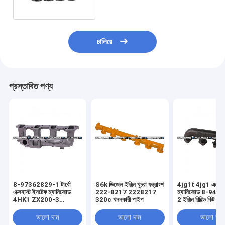
চালিয়ে
প্রস্তাবিত পণ্য
8-97362829-1 টার্বো
S6k ডিজেল ইঞ্জিন খুচরা যন্ত্রাংশ
4jg1t 4jg1 এক্সহাস
এক্সহাস্ট ইনটেক ম্যানিফোল্ড
222-8217 2228217
ম্যানিফোল্ড 8-94
4HK1 ZX200-3
320c খননকারী পাইপ
2 ইঞ্জিন রিবিল্ড কিট
ZX240-3
ভালো দাম
ভালো দাম
ভালো দাম