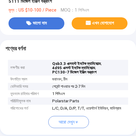
5111 ডিজেল ইঞ্জিন যন্ত্রাংশ
মূল্য：US $10-100 / Piece
MOQ：1 পিসিএস
ভালো দাম
এখন যোগাযোগ
পণ্যের বর্ণনা
,
Qsb3.3 এক্সহস্ট ইনটেক ম্যানিফোল্ড
লক্ষণীয় করা
,
4d95 এক্সস্ট ইনটেক ম্যানিফোল্ড
PC130-7 ডিজেল ইঞ্জিন যন্ত্রাংশ
উৎপত্তি স্থল
গুয়াংডং, চীন
ডেলিভারি সময়
পেমেন্ট পাওয়ার পর 2-7 দিন
ন্যূনতম চাহিদার পরিমাণ
1 পিসিএস
পরিচিতিমুলক নাম
Polarstar Parts
পরিশোধের শর্ত
L/C, D/A, D/P, T/T, ওয়েস্টার্ন ইউনিয়ন, মানিগ্রাম
আরো দেখুন